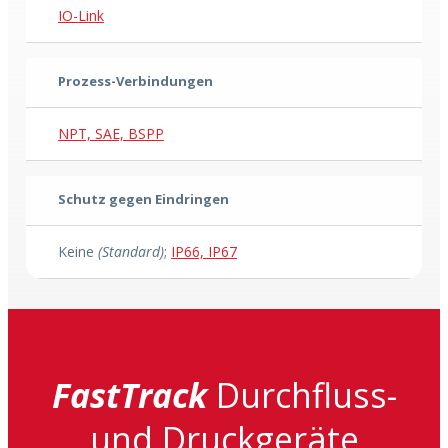
IO-Link
Prozess-Verbindungen
NPT, SAE, BSPP
Schutz gegen Eindringen
Keine
(Standard)
;
IP66, IP67
FastTrack
Durchfluss-
und Druckgeräte