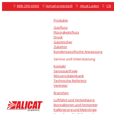

888-290-6060

[email protected]

Alicat Laden

CN
Produkte
Gasfluss
Flüssigkeitsfluss
Druck
Gasmischer
Zubehör
Kundenspezifische Anpassung
Service und Unterstützung
Kontakt
Serviceanfrage
Wissensdatenbank
Technische Referenz
Vertreter
Branchen
Luftfahrt und Verteidigung
Bioreaktoren und Fermenter
Kalibrierung und Metrologie