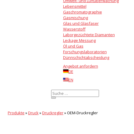
Umwelt- und Luftüberwachung
Lebensmittel
Gaschromatographie
Gasmischung
Glas und Glasfaser
Wasserstoff
Laborgezüchtete Diamanten
Leckage Messung
Öl und Gas
Forschungslaboratorien
Dünnschichtabscheidung
Angebot anfordern
DE
EN
Produkte
»
Druck
»
Druckregler
»
OEM-Druckregler