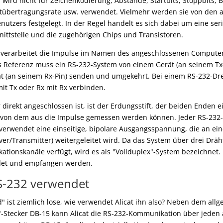
 wird nicht für Zeichenkodierung, Abstände, Startbits, Stoppbits, B
itübertragungsrate usw. verwendet. Vielmehr werden sie von den
nutzers festgelegt. In der Regel handelt es sich dabei um eine seri
ttstelle und die zugehörigen Chips und Transistoren.
verarbeitet die Impulse im Namen des angeschlossenen Compute
ls Referenz muss ein RS-232-System von einem Gerät (an seinem Tx
 (an seinem Rx-Pin) senden und umgekehrt. Bei einem RS-232-Dre
 mit Tx oder Rx mit Rx verbinden.
er direkt angeschlossen ist, ist der Erdungsstift, der beiden Ende
 von dem aus die Impulse gemessen werden können. Jeder RS-232-T
 verwendet eine einseitige, bipolare Ausgangsspannung, die an ei
er/Transmitter) weitergeleitet wird. Da das System über drei Drä
tionskanäle verfügt, wird es als "Vollduplex"-System bezeichnet.
ndet und empfangen werden.
RS-232 verwendet
" ist ziemlich lose, wie verwendet Alicat ihn also? Neben dem all
-Stecker DB-15 kann Alicat die RS-232-Kommunikation über jeden