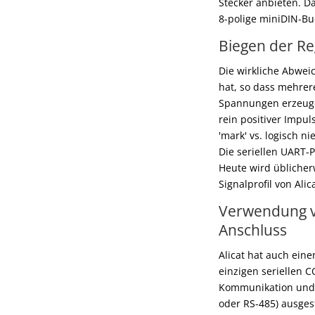
Stecker anbieten. D
8-polige miniDIN-Bu
Biegen der Reg
Die wirkliche Abweic
hat, so dass mehrer
Spannungen erzeugen
rein positiver Impu
'mark' vs. logisch n
Die seriellen UART-
Heute wird üblicher
Signalprofil von Ali
Verwendung vo
Anschluss
Alicat hat auch eine
einzigen seriellen C
Kommunikation und w
oder RS-485) ausgest