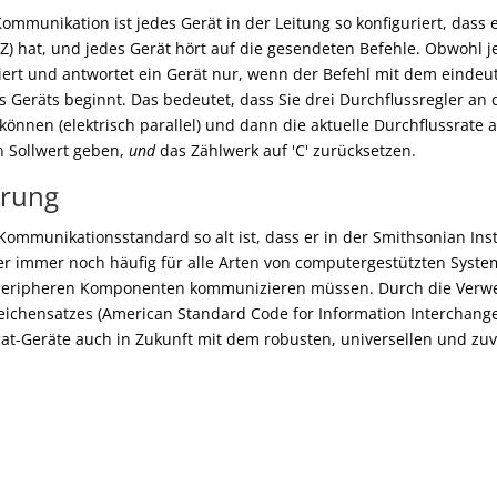
ommunikation ist jedes Gerät in der Leitung so konfiguriert, dass 
) hat, und jedes Gerät hört auf die gesendeten Befehle. Obwohl j
tiert und antwortet ein Gerät nur, wenn der Befehl mit dem eindeu
Geräts beginnt. Das bedeutet, dass Sie drei Durchflussregler an 
önnen (elektrisch parallel) und dann die aktuelle Durchflussrate 
 Sollwert geben,
und
das Zählwerk auf 'C' zurücksetzen.
erung
ommunikationsstandard so alt ist, dass er in der Smithsonian Insti
er immer noch häufig für alle Arten von computergestützten Syste
peripheren Komponenten kommunizieren müssen. Durch die Verw
Zeichensatzes (American Standard Code for Information Interchange
at-Geräte auch in Zukunft mit dem robusten, universellen und zuv