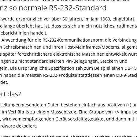
anz so normale RS-232-Standard
l wurde ursprünglich vor über 50 Jahren, im Jahr 1960, eingeführt
o lange überlebt hat, ist, dass es sich um ein nützliches, rudiment
iebsrichtlinien handelt.
ge Anwendung für die RS-232-Kommunikationsnorm die Verbindung
n Schreibmaschinen und ihren Host-Mainframes/Modems, allgemein
 später fortschrittlichere elektronische Maschinen entwickelt wur
ngen zu nicht standardisierten Pin-Belegungen, Steckern und
ln. Die ursprüngliche Spezifikation sah zum Beispiel einen DB-15-
en haben die meisten RS-232-Produkte stattdessen einen DB-9-Steck
det.
rt das?
-Leitungen gesendeten Daten bestehen einfach aus positiven (+) un
im Verhältnis zu einem Massebezug. Eine Gruppe von +/- Impulse
, wird vom empfangenden Gerät sorgfältig getaktet und dann mit H
rdware dekodiert.