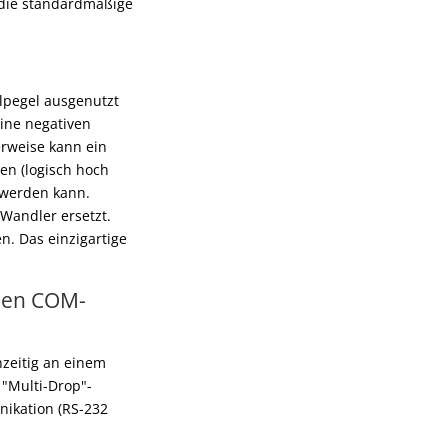
d die standardmäßige
alpegel ausgenutzt
ine negativen
erweise kann ein
en (logisch hoch
n werden kann.
Wandler ersetzt.
n. Das einzigartige
llen COM-
hzeitig an einem
 "Multi-Drop"-
nikation (RS-232