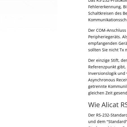
Das RS-232-Protokoll
Fehlererkennung, B
Schaltkreisen des Be
Kommunikationsschni
Der COM-Anschluss 
Peripheriegeräts. A
empfangenden Gerät
sollten Sie nicht Tx
Der einzige Stift, d
Referenzpunkt gibt,
Inversionslogik und
Asynchronous Receiv
getrennte Kommunika
gleichen Zeit gese
Wie Alicat 
Der RS-232-Standard
und dem "Standard"