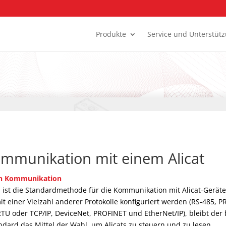
Produkte
Service und Unterstüt
mmunikation mit einem Alicat
llen Kommunikation
l ist die Standardmethode für die Kommunikation mit Alicat-Geräte
t einer Vielzahl anderer Protokolle konfiguriert werden (RS-485, P
U oder TCP/IP, DeviceNet, PROFINET und EtherNet/IP), bleibt der
ard das Mittel der Wahl, um Alicats zu steuern und zu lesen.