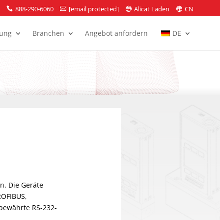
888-290-6060
[email protected]
Alicat Laden
CN




zung
Branchen
Angebot anfordern
DE
n. Die Geräte
ROFIBUS,
 bewährte RS-232-