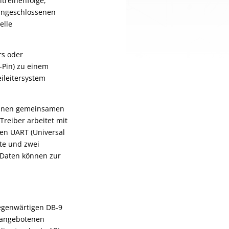
itreihenfolge,
 angeschlossenen
elle
rs oder
-Pin) zu einem
ileitersystem
n einen gemeinsamen
reiber arbeitet mit
nen UART (Universal
hte und zwei
 Daten können zur
gegenwärtigen DB-9
 angebotenen