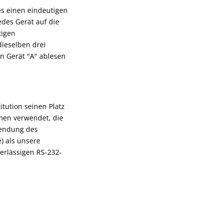
es einen eindeutigen
edes Gerät auf die
tigen
dieselben drei
an Gerät "A" ablesen
tution seinen Platz
men verwendet, die
endung des
) als unsere
erlässigen RS-232-