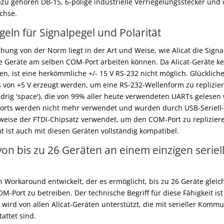
azu gehören DB-15, 6-polige industrielle Verriegelungsstecker un
chse.
eln für Signalpegel und Polarität
hung von der Norm liegt in der Art und Weise, wie Alicat die Sign
e Geräte am selben COM-Port arbeiten können. Da Alicat-Geräte ke
, ist eine herkömmliche +/- 15 V RS-232 nicht möglich. Glücklich
ls von +5 V erzeugt werden, um eine RS-232-Wellenform zu replizier
iedrig 'space'), die von 99% aller heute verwendeten UARTs gelese
Ports werden nicht mehr verwendet und wurden durch USB-Seriell-
weise der FTDI-Chipsatz verwendet, um den COM-Port zu repliziere
cat ist auch mit diesen Geräten vollständig kompatibel.
n bis zu 26 Geräten an einem einzigen serie
n Workaround entwickelt, der es ermöglicht, bis zu 26 Geräte gleic
OM-Port zu betreiben. Der technische Begriff für diese Fähigkeit ist
ird von allen Alicat-Geräten unterstützt, die mit serieller Kommu
attet sind.