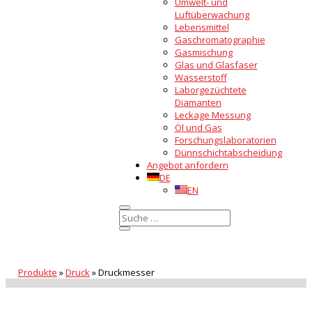
Umwelt- und
Luftüberwachung
Lebensmittel
Gaschromatographie
Gasmischung
Glas und Glasfaser
Wasserstoff
Laborgezüchtete
Diamanten
Leckage Messung
Öl und Gas
Forschungslaboratorien
Dünnschichtabscheidung
Angebot anfordern
DE
EN
Produkte
»
Druck
»
Druckmesser