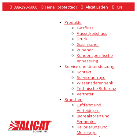

888-290-6060

[email protected]

Alicat Laden

CN
Produkte
Gasfluss
Flüssigkeitsfluss
Druck
Gasmischer
Zubehör
Kundenspezifische
Anpassung
Service und Unterstützung
Kontakt
Serviceanfrage
Wissensdatenbank
Technische Referenz
Vertreter
Branchen
Luftfahrt und
Verteidigung
Bioreaktoren und
Fermenter
Kalibrierung und
Metrologie