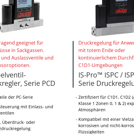
agend geeignet für
Druckregelung für Anw
üsse in Sackgassen.
mit totem Ende oder
- und Auslassventile und
kontinuierlichem Durchfl
nsoroptionen.
C1D1-Umgebungen
lventil-
IS-Pro™
ISPC / IS
regler, Serie PCD
Serie Druckregel
teile der PC-Serie
Zertifiziert für C1D1, C1D2 
Klasse 1 Zonen 0, 1 & 2) exp
Steuerung mit Einlass- und
Atmosphären
entilen
Kompatibel mit einer Vielza
, Überdruck- oder
korrosiven und nicht-korros
nzdruckregelung
Flüssigkeiten