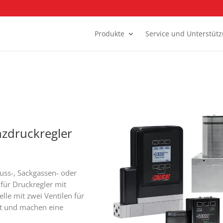
Produkte
Service und Unterstüt
nzdruckregler
uss-, Sackgassen- oder
ür Druckregler mit
le mit zwei Ventilen für
ät und machen eine