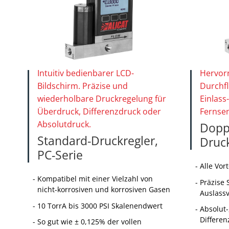
Intuitiv bedienbarer LCD-
Hervorr
Bildschirm. Präzise und
Durchfl
wiederholbare Druckregelung für
Einlass
Überdruck, Differenzdruck oder
Fernse
Absolutdruck.
Doppe
Standard-Druckregler,
Druck
PC-Serie
Alle Vor
Kompatibel mit einer Vielzahl von
Präzise 
nicht-korrosiven und korrosiven Gasen
Auslassv
10 TorrA bis 3000 PSI Skalenendwert
Absolut-
Differe
So gut wie ± 0,125% der vollen