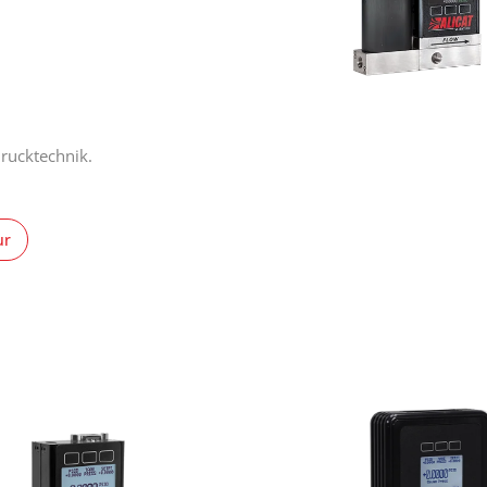
drucktechnik.
ur