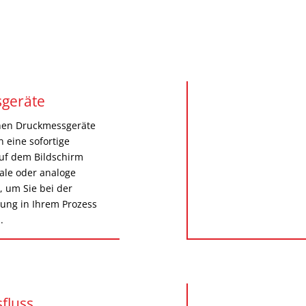
geräte
chen Druckmessgeräte
n eine sofortige
uf dem Bildschirm
tale oder analoge
 um Sie bei der
ng in Ihrem Prozess
.
sfluss