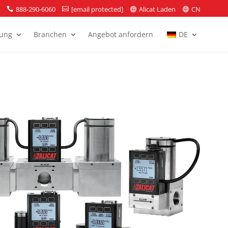
888-290-6060
[email protected]
Alicat Laden
CN




zung
Branchen
Angebot anfordern
DE