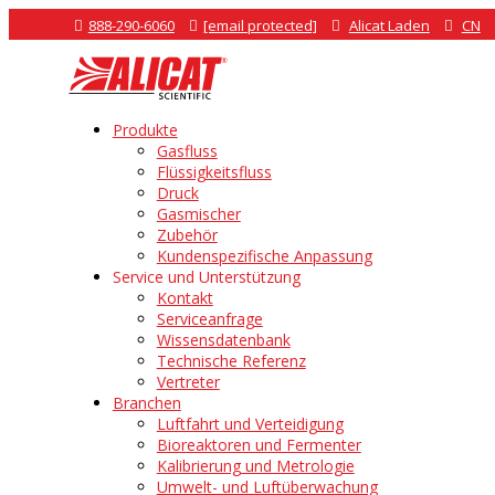

888-290-6060

[email protected]

Alicat Laden

CN
Produkte
Gasfluss
Flüssigkeitsfluss
Druck
Gasmischer
Zubehör
Kundenspezifische Anpassung
Service und Unterstützung
Kontakt
Serviceanfrage
Wissensdatenbank
Technische Referenz
Vertreter
Branchen
Luftfahrt und Verteidigung
Bioreaktoren und Fermenter
Kalibrierung und Metrologie
Umwelt- und Luftüberwachung