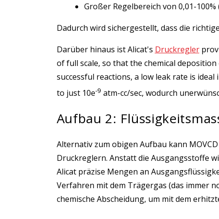
Großer Regelbereich von 0,01-100% 
Dadurch wird sichergestellt, dass die rich
Darüber hinaus ist Alicat's
Druckregler
provi
of full scale, so that the chemical deposit
successful reactions, a low leak rate is idea
-9
to just 10e
atm-cc/sec, wodurch unerwüns
Aufbau 2: Flüssigkeitsma
Alternativ zum obigen Aufbau kann MOVCD m
Druckreglern. Anstatt die Ausgangsstoffe w
Alicat präzise Mengen an Ausgangsflüssigke
Verfahren mit dem Trägergas (das immer n
chemische Abscheidung, um mit dem erhitzte