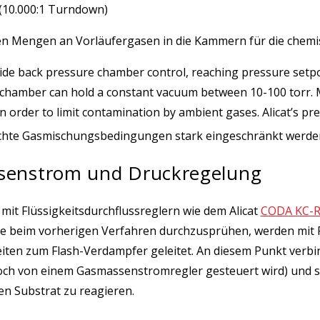
(10.000:1 Turndown)
tigen Mengen an Vorläufergasen in die Kammern für die che
de back pressure chamber control, reaching pressure setpo
ion chamber can hold a constant vacuum between 10-100 torr.
l in order to limit contamination by ambient gases. Alicat’s 
chte Gasmischungsbedingungen stark eingeschränkt werde
ssenstrom und Druckregelung
it Flüssigkeitsdurchflussreglern wie dem Alicat
CODA KC-R
ie beim vorherigen Verfahren durchzusprühen, werden mit F
iten zum Flash-Verdampfer geleitet. An diesem Punkt verbi
och von einem Gasmassenstromregler gesteuert wird) und 
n Substrat zu reagieren.