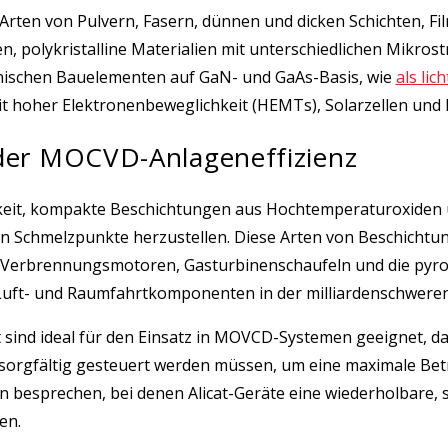
rten von Pulvern, Fasern, dünnen und dicken Schichten, Fil
n, polykristalline Materialien mit unterschiedlichen Mikros
onischen Bauelementen auf GaN- und GaAs-Basis, wie
als lic
it hoher Elektronenbeweglichkeit (HEMTs), Solarzellen und
 der MOCVD-Anlageneffizienz
keit, kompakte Beschichtungen aus Hochtemperaturoxiden un
n Schmelzpunkte herzustellen. Diese Arten von Beschichtu
on Verbrennungsmotoren, Gasturbinenschaufeln und die pyr
Luft- und Raumfahrtkomponenten in der milliardenschweren 
 sind ideal für den Einsatz in MOVCD-Systemen geeignet, da
orgfältig gesteuert werden müssen, um eine maximale Betri
esprechen, bei denen Alicat-Geräte eine wiederholbare, 
en.