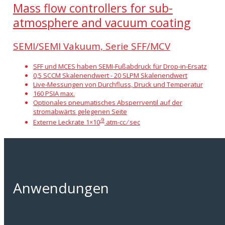
Mass flow controllers for sub-
atmosphere and vacuum coating
SEMI/SEMI Vakuum, Serie SFF/MCV
SFF und MCES haben SEMI-Fußabdruck für Drop-in-Ersatz
0,5 SCCM Skalenendwert - 20 SLPM Skalenendwert
Live-Messungen von Durchfluss, Druck und Temperatur
160 PSIA max.
Optionales pneumatisches Absperrventil auf der
stromabwärts gelegenen Seite
-9
Externe Leckrate 1×10
atm-cc ⁄ sec
Anwendungen