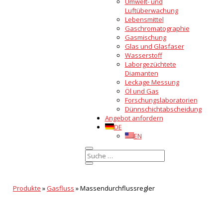
Umwelt- und
Luftüberwachung
Lebensmittel
Gaschromatographie
Gasmischung
Glas und Glasfaser
Wasserstoff
Laborgezüchtete
Diamanten
Leckage Messung
Öl und Gas
Forschungslaboratorien
Dünnschichtabscheidung
Angebot anfordern
DE
EN
Produkte
»
Gasfluss
»
Massendurchflussregler