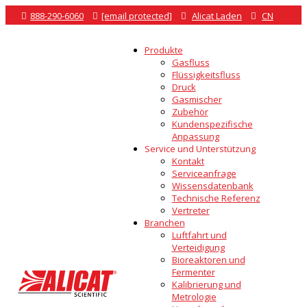

888-290-6060

[email protected]

Alicat Laden

CN
Produkte
Gasfluss
Flüssigkeitsfluss
Druck
Gasmischer
Zubehör
Kundenspezifische
Anpassung
Service und Unterstützung
Kontakt
Serviceanfrage
Wissensdatenbank
Technische Referenz
Vertreter
Branchen
Luftfahrt und
Verteidigung
Bioreaktoren und
Fermenter
Kalibrierung und
Metrologie