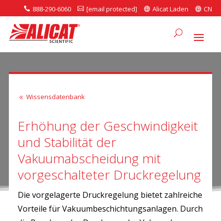
888-290-6060
[email protected]
Alicat Laden
CN




Wissensdatenbank
8
Erhöhung der Geschwindigkeit
und Stabilität der
Vakuumabscheidung mit
vorgeschalteter Druckregelung
Die vorgelagerte Druckregelung bietet zahlreiche
Vorteile für Vakuumbeschichtungsanlagen. Durch