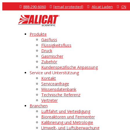

888-290-6060

[email protected]

Alicat Laden

CN
Produkte
Gasfluss
Flüssigkeitsfluss
Druck
Gasmischer
Zubehör
Kundenspezifische Anpassung
Service und Unterstützung
Kontakt
Serviceanfrage
Wissensdatenbank
Technische Referenz
Vertreter
Branchen
Luftfahrt und Verteidigung
Bioreaktoren und Fermenter
Kalibrierung und Metrologie
Umwelt- und Luftüberwachung