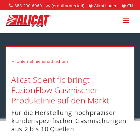
888-290-6060
[email protected]
Alicat Laden
CN




Unternehmensnachrichten
8
Alicat Scientific bringt
FusionFlow Gasmischer-
Produktlinie auf den Markt
Für die Herstellung hochpräziser
kundenspezifischer Gasmischungen
aus 2 bis 10 Quellen