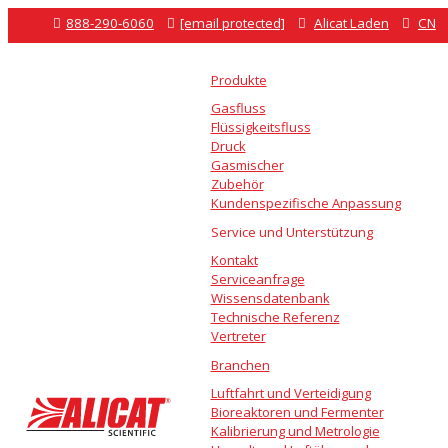

888-290-6060

[email protected]

Alicat Laden

CN
Produkte
Gasfluss
Flüssigkeitsfluss
Druck
Gasmischer
Zubehör
Kundenspezifische Anpassung
Service und Unterstützung
Kontakt
Serviceanfrage
Wissensdatenbank
Technische Referenz
Vertreter
Branchen
Luftfahrt und Verteidigung
Bioreaktoren und Fermenter
Kalibrierung und Metrologie