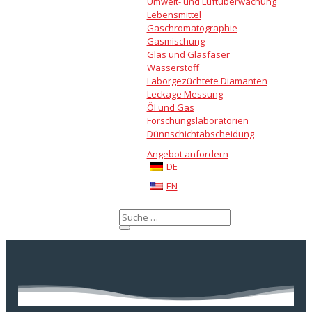
Umwelt- und Luftüberwachung
Lebensmittel
Gaschromatographie
Gasmischung
Glas und Glasfaser
Wasserstoff
Laborgezüchtete Diamanten
Leckage Messung
Öl und Gas
Forschungslaboratorien
Dünnschichtabscheidung
Angebot anfordern
DE
EN