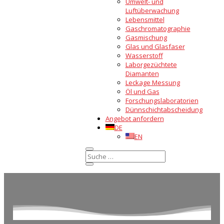
Umwelt- und
Luftüberwachung
Lebensmittel
Gaschromatographie
Gasmischung
Glas und Glasfaser
Wasserstoff
Laborgezüchtete
Diamanten
Leckage Messung
Öl und Gas
Forschungslaboratorien
Dünnschichtabscheidung
Angebot anfordern
DE
EN