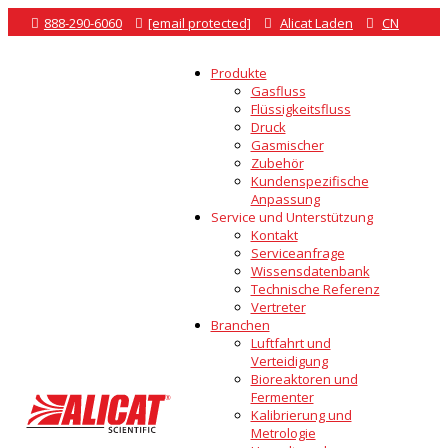

888-290-6060

[email protected]

Alicat Laden

CN
Produkte
Gasfluss
Flüssigkeitsfluss
Druck
Gasmischer
Zubehör
Kundenspezifische
Anpassung
Service und Unterstützung
Kontakt
Serviceanfrage
Wissensdatenbank
Technische Referenz
Vertreter
Branchen
Luftfahrt und
Verteidigung
Bioreaktoren und
Fermenter
Kalibrierung und
Metrologie