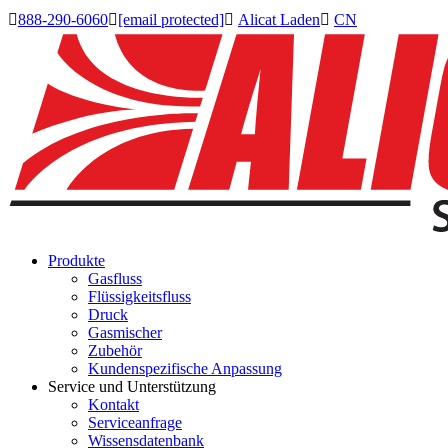

888-290-6060

[email protected]

Alicat Laden

CN
Produkte
Gasfluss
Flüssigkeitsfluss
Druck
Gasmischer
Zubehör
Kundenspezifische Anpassung
Service und Unterstützung
Kontakt
Serviceanfrage
Wissensdatenbank