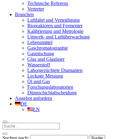
Technische Referenz
Vertreter
Branchen
Luftfahrt und Verteidigung
Bioreaktoren und Fermenter
Kalibrierung und Metrologie
Umwelt- und Luftüberwachung
Lebensmittel
Gaschromatographie
Gasmischung
Glas und Glasfaser
Wasserstoff
Laborgezüchtete Diamanten
Leckage Messung
Öl und Gas
Forschungslaboratorien
Dünnschichtabscheidung
Angebot anfordern
DE
EN
Suchen nach: