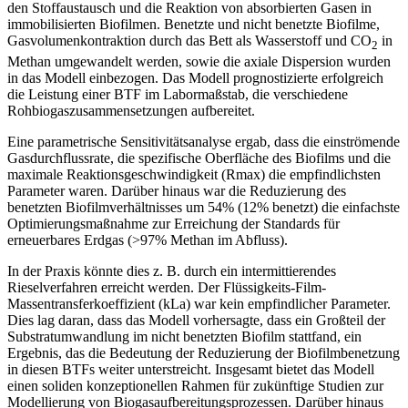
den Stoffaustausch und die Reaktion von absorbierten Gasen in
immobilisierten Biofilmen. Benetzte und nicht benetzte Biofilme,
Gasvolumenkontraktion durch das Bett als Wasserstoff und CO
in
2
Methan umgewandelt werden, sowie die axiale Dispersion wurden
in das Modell einbezogen. Das Modell prognostizierte erfolgreich
die Leistung einer BTF im Labormaßstab, die verschiedene
Rohbiogaszusammensetzungen aufbereitet.
Eine parametrische Sensitivitätsanalyse ergab, dass die einströmende
Gasdurchflussrate, die spezifische Oberfläche des Biofilms und die
maximale Reaktionsgeschwindigkeit (Rmax) die empfindlichsten
Parameter waren. Darüber hinaus war die Reduzierung des
benetzten Biofilmverhältnisses um 54% (12% benetzt) die einfachste
Optimierungsmaßnahme zur Erreichung der Standards für
erneuerbares Erdgas (>97% Methan im Abfluss).
In der Praxis könnte dies z. B. durch ein intermittierendes
Rieselverfahren erreicht werden. Der Flüssigkeits-Film-
Massentransferkoeffizient (kLa) war kein empfindlicher Parameter.
Dies lag daran, dass das Modell vorhersagte, dass ein Großteil der
Substratumwandlung im nicht benetzten Biofilm stattfand, ein
Ergebnis, das die Bedeutung der Reduzierung der Biofilmbenetzung
in diesen BTFs weiter unterstreicht. Insgesamt bietet das Modell
einen soliden konzeptionellen Rahmen für zukünftige Studien zur
Modellierung von Biogasaufbereitungsprozessen. Darüber hinaus