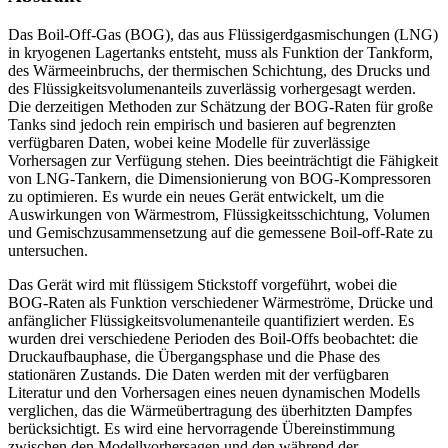
Das Boil-Off-Gas (BOG), das aus Flüssigerdgasmischungen (LNG)
in kryogenen Lagertanks entsteht, muss als Funktion der Tankform,
des Wärmeeinbruchs, der thermischen Schichtung, des Drucks und
des Flüssigkeitsvolumenanteils zuverlässig vorhergesagt werden.
Die derzeitigen Methoden zur Schätzung der BOG-Raten für große
Tanks sind jedoch rein empirisch und basieren auf begrenzten
verfügbaren Daten, wobei keine Modelle für zuverlässige
Vorhersagen zur Verfügung stehen. Dies beeinträchtigt die Fähigkeit
von LNG-Tankern, die Dimensionierung von BOG-Kompressoren
zu optimieren. Es wurde ein neues Gerät entwickelt, um die
Auswirkungen von Wärmestrom, Flüssigkeitsschichtung, Volumen
und Gemischzusammensetzung auf die gemessene Boil-off-Rate zu
untersuchen.
Das Gerät wird mit flüssigem Stickstoff vorgeführt, wobei die
BOG-Raten als Funktion verschiedener Wärmeströme, Drücke und
anfänglicher Flüssigkeitsvolumenanteile quantifiziert werden. Es
wurden drei verschiedene Perioden des Boil-Offs beobachtet: die
Druckaufbauphase, die Übergangsphase und die Phase des
stationären Zustands. Die Daten werden mit der verfügbaren
Literatur und den Vorhersagen eines neuen dynamischen Modells
verglichen, das die Wärmeübertragung des überhitzten Dampfes
berücksichtigt. Es wird eine hervorragende Übereinstimmung
zwischen den Modellvorhersagen und den während der