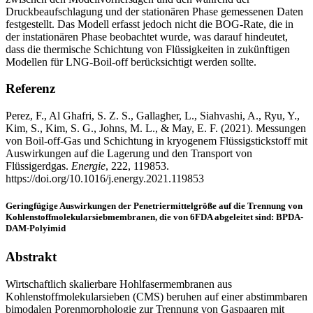
Druckbeaufschlagung und der stationären Phase gemessenen Daten
festgestellt. Das Modell erfasst jedoch nicht die BOG-Rate, die in
der instationären Phase beobachtet wurde, was darauf hindeutet,
dass die thermische Schichtung von Flüssigkeiten in zukünftigen
Modellen für LNG-Boil-off berücksichtigt werden sollte.
Referenz
Perez, F., Al Ghafri, S. Z. S., Gallagher, L., Siahvashi, A., Ryu, Y.,
Kim, S., Kim, S. G., Johns, M. L., & May, E. F. (2021). Messungen
von Boil-off-Gas und Schichtung in kryogenem Flüssigstickstoff mit
Auswirkungen auf die Lagerung und den Transport von
Flüssigerdgas.
Energie
, 222, 119853.
https://doi.org/10.1016/j.energy.2021.119853
Geringfügige Auswirkungen der Penetriermittelgröße auf die Trennung von
Kohlenstoffmolekularsiebmembranen, die von 6FDA abgeleitet sind: BPDA-
DAM-Polyimid
Abstrakt
Wirtschaftlich skalierbare Hohlfasermembranen aus
Kohlenstoffmolekularsieben (CMS) beruhen auf einer abstimmbaren
bimodalen Porenmorphologie zur Trennung von Gaspaaren mit