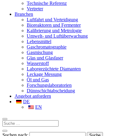
Technische Referenz
Vertreter
Branchen
Luftfahrt und Verteidigung
Bioreaktoren und Fermenter
Kalibrierung und Metrologie
Umwelt- und Luftüberwachung
Lebensmittel
Gaschromatographie
Gasmischung
Glas und Glasfaser
Wasserstoff
Laborgezüchtete Diamanten
Leckage Messung
Öl und Gas
Forschungslaboratorien
Dünnschichtabscheidung
Angebot anfordern
DE
EN
Suchen nach: