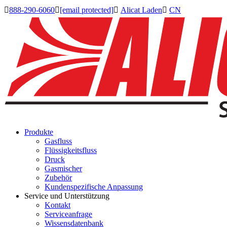

888-290-6060

[email protected]

Alicat Laden

CN
Produkte
Gasfluss
Flüssigkeitsfluss
Druck
Gasmischer
Zubehör
Kundenspezifische Anpassung
Service und Unterstützung
Kontakt
Serviceanfrage
Wissensdatenbank