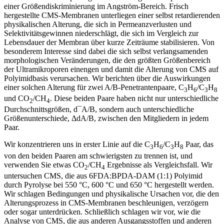
einer Größendiskriminierung im Angström-Bereich. Frisch
hergestellte CMS-Membranen unterliegen einer selbst retardierenden
physikalischen Alterung, die sich in Permeanzverlusten und
Selektivitätsgewinnen niederschlägt, die sich im Vergleich zur
Lebensdauer der Membran über kurze Zeiträume stabilisieren. Von
besonderem Interesse sind dabei die sich selbst verlangsamenden
morphologischen Veränderungen, die den größten Größenbereich
der Ultramikroporen einengen und damit die Alterung von CMS auf
Polyimidbasis verursachen. Wir berichten über die Auswirkungen
einer solchen Alterung für zwei A/B-Penetrantenpaare, C
H
/C
H
3
6
3
8
und CO
/CH
. Diese beiden Paare haben nicht nur unterschiedliche
2
4
Durchschnittsgrößen, d¯A/B, sondern auch unterschiedliche
Größenunterschiede, ΔdA/B, zwischen den Mitgliedern in jedem
Paar.
Wir konzentrieren uns in erster Linie auf die C
H
/C
H
Paar, das
3
6
3
8
von den beiden Paaren am schwierigsten zu trennen ist, und
verwenden Sie etwas CO
/CH
Ergebnisse als Vergleichsfall. Wir
2
4
untersuchen CMS, die aus 6FDA:BPDA-DAM (1:1) Polyimid
durch Pyrolyse bei 550 °C, 600 °C und 650 °C hergestellt werden.
Wir schlagen Bedingungen und physikalische Ursachen vor, die den
Alterungsprozess in CMS-Membranen beschleunigen, verzögern
oder sogar unterdrücken. Schließlich schlagen wir vor, wie die
Analyse von CMS, die aus anderen Ausgangsstoffen und anderen