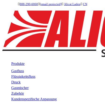

888-290-6060

[email protected]

Alicat Laden

CN
Produkte
Gasfluss
Flüssigkeitsfluss
Druck
Gasmischer
Zubehör
Kundenspezifische Anpassung