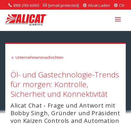
888-290-6060
[email protected]
Alicat Laden
CN




Unternehmensnachrichten
8
Öl- und Gastechnologie-Trends
für morgen: Kontrolle,
Sicherheit und Konnektivität
Alicat Chat - Frage und Antwort mit
Bobby Singh, Gründer und Präsident
von Kaizen Controls and Automation