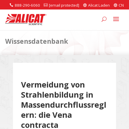
888-290-6060
[email protected]
Alicat Laden
CN




Wissensdatenbank
Vermeidung von
Strahlenbildung in
Massendurchflussregl
ern: die Vena
contracta