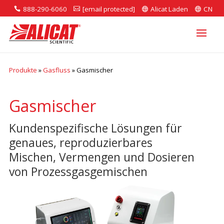
888-290-6060
[email protected]
Alicat Laden
CN




Produkte
»
Gasfluss
»
Gasmischer
Gasmischer
Kundenspezifische Lösungen für
genaues, reproduzierbares
Mischen, Vermengen und Dosieren
von Prozessgasgemischen